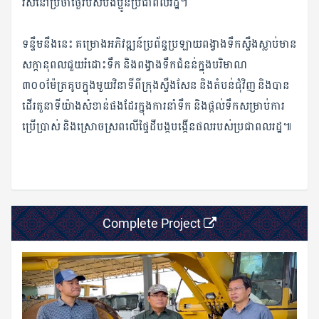
រស់នៅប្រចាំថ្ងៃរបស់បងប្អូនប្រជាពលរដ្ឋ។
ទន្ទឹមនឹងនេះ គម្រោងអភិវឌ្ឍន៍ប្រព័ន្ធប្រឡាយពង្វាងទឹកស្ទឹងស្លាប់មាន
សក្ដានុពលជួយរំដោះទឹក និងពង្វាងទឹកជំនន់ក្នុងបរិមាណ
៣០០ម៉ែត្រគូបក្នុងមួយវិនាទីពីក្រុងស្ទឹងសែន និងតំបន់ជុំវិញ និងបាន
ដើរតួនាទីយ៉ាងសំខាន់ផងដែរក្នុងការនាំទឹក និងផ្តល់ទឹកសម្រាប់ការ
ប្រើប្រាស់ និងស្រោចស្រពលើផ្ទៃដីបង្កបង្កើនផលរបស់ប្រជាពលរដ្ឋ៕
Complete Project
Previous
Next