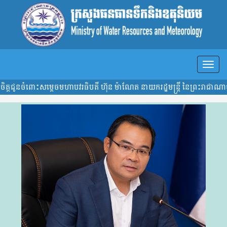
នចំពោះសម្តេចមហាបវរធិបតី ហ៊ុន ម៉ាណែត នាយករដ្ឋមន្រ្តី នៃព្រះរាជាណាចក្រកម