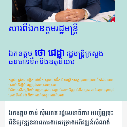
សារពីឯកឧត្តមរដ្ឋមន្ត្រី
ថោ ជេដ្ឋា
ឯកឧត្តម
រដ្ឋមន្ត្រីក្រសួង
ធនធានទឹកនិងឧតុនិយម
កម្ពុជាត្រូវការបង្កេីតអាងទឹក ស្តារអាងទឹក និងពង្រីកសក្តានុពលប្រភពទឹកដែលមាន
ស្រាប់ដេីម្បីបំពេញនូវការស្រោចស្រព
វិស័យកសិកម្មនិងបំពេញតម្រូវការសម្រាប់ការប្រើប្រាស់ទឹកស្អាត កាត់បន្ថយបាននូវ
គ្រោះទឹកជំនន់ និងគ្រោះរាំងស្ងួតជាអតិបរមា
ឯកឧត្តម ចាន់ ស៊ីណាត រដ្ឋលេខាធិការ អញ្ជើញចុះ
ពិនិត្យវឌ្ឍនភាពការងារគម្រោងអភិវឌ្ឍន៍សំណង់