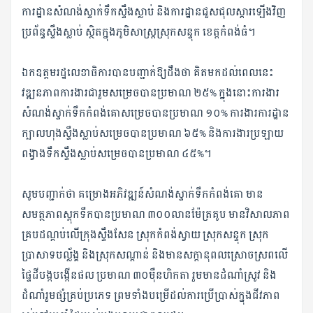
ការដ្ឋានសំណង់ស្ទាក់ទឹកស្ទឹងស្លាប់ និងការដ្ឋានជួសជុលស្ដារឡើងវិញ
ប្រព័ន្ធស្ទឹងស្លាប់ ស្ថិតក្នុងភូមិសាស្រ្តស្រុកសន្ទុក ខេត្តកំពង់ធំ។
ឯកឧត្តមរដ្ឋលេខាធិការបានបញ្ជាក់ឱ្យដឹងថា គិតមកដល់ពេលនេះ
វឌ្ឍនភាពការងារជារួមសម្រេចបានប្រមាណ ២៥% ក្នុងនោះការងារ
សំណង់ស្ទាក់ទឹកកំពង់គោសម្រេចបានប្រមាណ ១០% ការងារការដ្ឋាន
ក្បាលហុងស្ទឹងស្លាប់សម្រេចបានប្រមាណ ៦៥% និងការងារប្រឡាយ
ពង្វាងទឹកស្ទឹងស្លាប់សម្រេចបានប្រមាណ ៤៥%។
សូមបញ្ជាក់ថា គម្រោងអភិវឌ្ឍន៍សំណង់ស្ទាក់ទឹកកំពង់គោ មាន
សមត្ថភាពស្ដុកទឹកបានប្រមាណ ៣០០លានម៉ែត្រគូប មានវិសាលភាព
គ្របដណ្ដប់លើក្រុងស្ទឹងសែន ស្រុកកំពង់ស្វាយ ស្រុកសន្ទុក ស្រុក
ប្រាសាទបល្ល័ង្គ និងស្រុកសណ្តាន់ និងមានសក្តានុពលស្រោចស្រពលើ
ផ្ទៃដីបង្កបង្កើនផល ប្រមាណ ៣០ម៉ឺនហិកតា រួមមានដំណាំស្រូវ និង
ដំណាំរួមផ្សំគ្រប់ប្រភេទ ព្រមទាំងបម្រើដល់ការប្រើប្រាស់ក្នុងជីវភាព