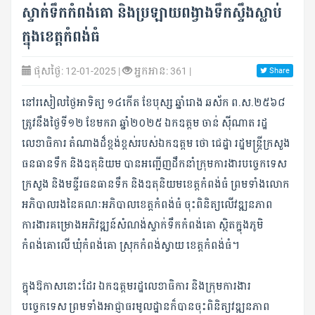
ស្ទាក់ទឹកកំពង់គោ និងប្រឡាយពង្វាងទឹកស្ទឹងស្លាប់
ក្នុងខេត្តកំពង់ធំ
ផុសថ្ងៃ: 12-01-2025 |
អ្នកអាន: 361 |
Share
នៅរសៀលថ្ងៃអាទិត្យ ១៤កើត ខែបុស្ស ឆ្នាំរោង ឆស័ក ព.ស.២៥៦៨
ត្រូវនឹងថ្ងៃទី១២ ខែមករា ឆ្នាំ២០២៥ ឯកឧត្តម ចាន់ ស៊ីណាត រដ្ឋ
លេខាធិការ តំណាងដ៏ខ្ពង់ខ្ពស់របស់ឯកឧត្តម ថោ ជេដ្ឋា រដ្ឋមន្ដ្រីក្រសួង
ធនធានទឹក និងឧតុនិយម បានអញ្ជើញដឹកនាំក្រុមការងារបច្ចេកទេស
ក្រសួង និងមន្ទីរធនធានទឹក និងឧតុនិយមខេត្តកំពង់ធំ ព្រមទាំងលោក
អភិបាលរងនៃគណៈអភិបាលខេត្តកំពង់ធំ ចុះពិនិត្យលើវឌ្ឍនភាព
ការងារគម្រោងអភិវឌ្ឍន៍សំណង់ស្ទាក់ទឹកកំពង់គោ ស្ថិតក្នុងភូមិ
កំពង់គោលើ ឃុំកំពង់គោ ស្រុកកំពង់ស្វាយ ខេត្តកំពង់ធំ។
ក្នុងឱកាសនោះដែរ ឯកឧត្តមរដ្ឋលេខាធិការ និងក្រុមការងារ
បច្ចេកទេស ព្រមទាំងអាជ្ញាធរមូលដ្ឋានក៏បានចុះពិនិត្យវឌ្ឍនភាព